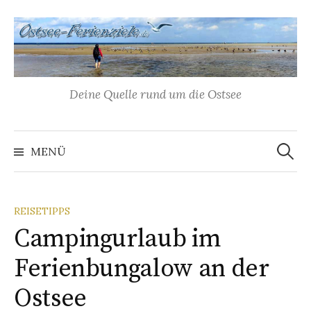
Springe
zum
Inhalt
Deine Quelle rund um die Ostsee
Suchen
nach:
MENÜ
REISETIPPS
Campingurlaub im
Ferienbungalow an der
Ostsee