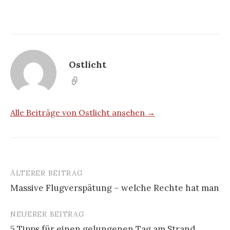
Ostlicht
Alle Beiträge von Ostlicht ansehen →
ÄLTERER BEITRAG
Beitrags-
Massive Flugverspätung – welche Rechte hat man
Navigation
NEUERER BEITRAG
5 Tipps für einen gelungenen Tag am Strand