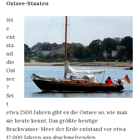
Ostsee-Staaten
Wi
e
ent
sta
nd
die
Ost
see
?
Sei
t
etwa 2500 Jahren gibt es die Ostsee so, wie man
sie heute kennt. Das größte heutige
Brackwasser-Meer der Erde entstand vor etwa
12.000 Jahren aus abschmelzenden