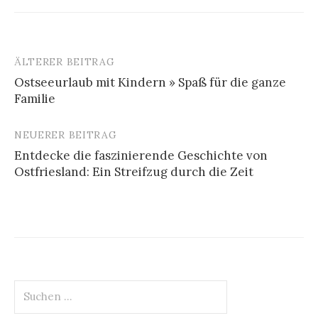
ÄLTERER BEITRAG
Beitrags-
Ostseeurlaub mit Kindern » Spaß für die ganze
Navigation
Familie
NEUERER BEITRAG
Entdecke die faszinierende Geschichte von
Ostfriesland: Ein Streifzug durch die Zeit
Suchen
nach: