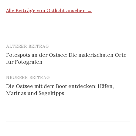
Alle Beiträge von Ostlicht ansehen →
ÄLTERER BEITRAG
Beitrags-
Fotospots an der Ostsee: Die malerischsten Orte
Navigation
für Fotografen
NEUERER BEITRAG
Die Ostsee mit dem Boot entdecken: Häfen,
Marinas und Segeltipps