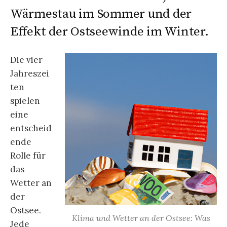
Wärmestau im Sommer und der
Effekt der Ostseewinde im Winter.
Die vier
Jahreszei
ten
spielen
eine
entscheid
ende
Rolle für
das
Wetter an
der
Ostsee.
Klima und Wetter an der Ostsee: Was
Jede